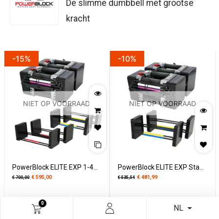
De slimme dumbbell met grootse
kracht
-15%
-10%
NIET OP VOORRAAD
NIET OP VOORRAAD
PowerBlock ELITE EXP 1-41 kg stage 1 & 2 & 3
PowerBlock ELITE EXP Stage 1 & 2 - 1-32 kg
€
595,00
€
481,99
€
700,00
€
535,54
0
NL