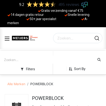
9.2
495 reviews
Gratis verzending vanaf €75
14 dagen gratis retour
Sne
lle levering
50+ jaa
r specialist
A-
merken
Sort By
Filters
Alle Merken
POWERBLOCK
POWERBLOCK