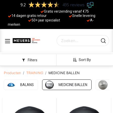
9.2
495 reviews
Gratis verzending vanaf €75
14 dagen gratis retour
Sne
lle levering
50+ jaa
r specialist
A-
merken
Sort By
Filters
Producten
TRAINING
MEDICINE BALLEN
BALANS
MEDICINE BALLEN