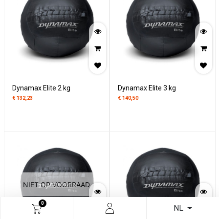
Dynamax Elite 2 kg
Dynamax Elite 3 kg
€
132,23
€
140,50
NIET OP VOORRAAD
0
NL