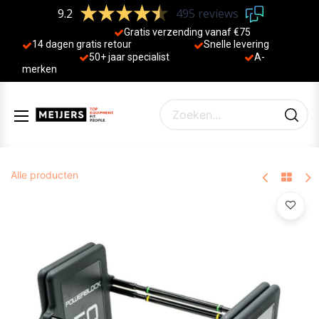
9.2
495 reviews
Gratis verzending vanaf €75
14 dagen gratis retour
Sne
lle levering
50+ jaa
r specialist
A-
merken
Alle producten