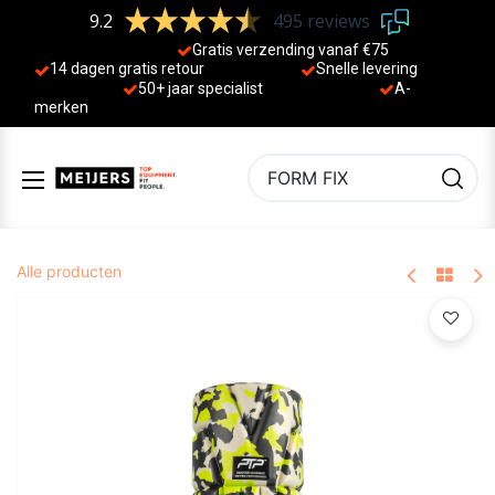
9.2
495 reviews
Gratis verzending vanaf €75
14 dagen gratis retour
Sne
lle levering
50+ jaa
r specialist
A-
merken
Alle producten