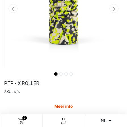
PTP - X ROLLER
SKU:
N/A
Meer info
€
19,51
€
32,52
40.01
% Off
0
NL