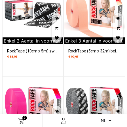
Enkel
2
Aantal in voorraad.
Enkel
3
Aantal in voorraad.
RockTape (10cm x 5m) zwart logo
RockTape (5cm x 32m) beige
€
38,95
€
99,95
0
NL