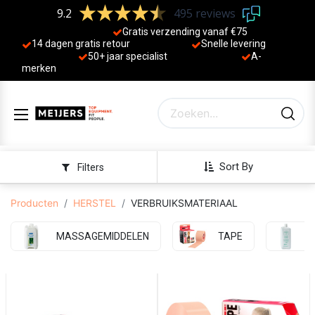
9.2
495 reviews
Gratis verzending vanaf €75
14 dagen gratis retour
Sne
lle levering
50+ jaa
r specialist
A-
merken
Sort By
Filters
Producten
HERSTEL
VERBRUIKSMATERIAAL
MASSAGEMIDDELEN
TAPE