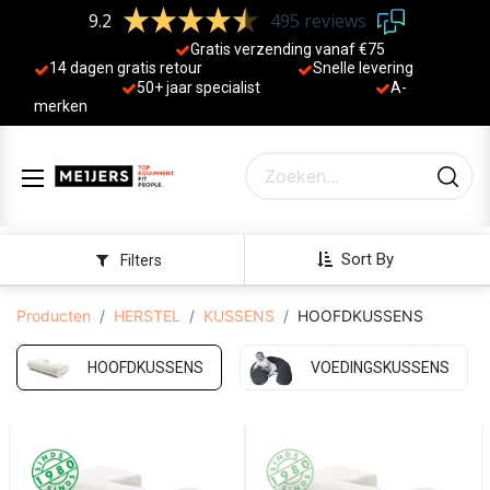
9.2
495 reviews
Gratis verzending vanaf €75
14 dagen gratis retour
Sne
lle levering
50+ jaa
r specialist
A-
merken
Sort By
Filters
Producten
HERSTEL
KUSSENS
HOOFDKUSSENS
HOOFDKUSSENS
VOEDINGSKUSSENS