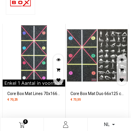
Enkel
1
Aantal in voorraad.
Core Box Mat Lines 70x166 cm
Core Box Mat Duo 66x125 cm
€
70,25
€
73,55
0
NL