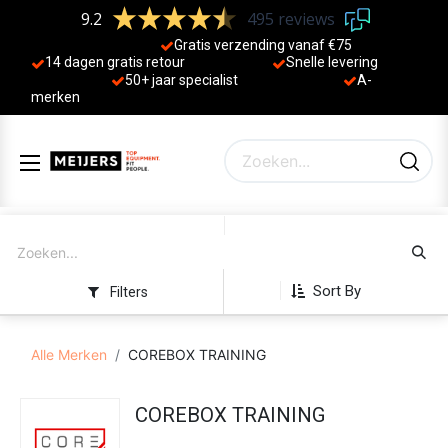
9.2
495 reviews
Gratis verzending vanaf €75
14 dagen gratis retour
Sne
lle levering
50+ jaa
r specialist
A-
merken
Sort By
Filters
Alle Merken
COREBOX TRAINING
COREBOX TRAINING