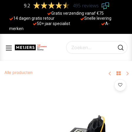
9.2
495 reviews
Gratis verzending vanaf €75
14 dagen gratis retour
Sne
lle levering
50+ jaa
r specialist
A-
merken
Alle producten