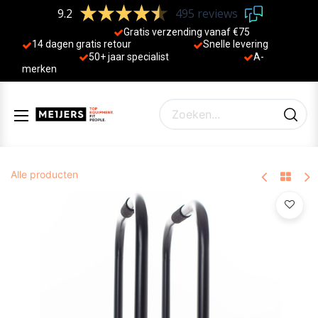
9.2
495 reviews
Gratis verzending vanaf €75
14 dagen gratis retour
Sne
lle levering
50+ jaa
r specialist
A-
merken
Alle producten