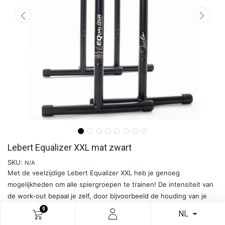
Lebert Equalizer XXL mat zwart
SKU:
N/A
Met de veelzijdige Lebert Equalizer XXL heb je genoeg
mogelijkheden om alle spiergroepen te trainen! De intensiteit van
de work-out bepaal je zelf, door bijvoorbeeld de houding van je
benen tijdens de oefeningen veranderen.
0
NL