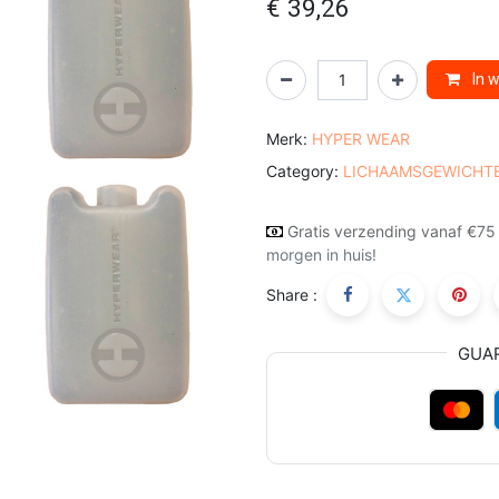
€
39,26
In 
Merk:
HYPER WEAR
Category:
LICHAAMSGEWICHT
Gratis verzending vanaf €75
morgen in huis!
Share :
GUA