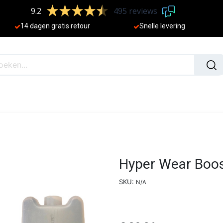
9.2
495 reviews
​
14 dagen gratis retour
Sne
lle levering
N
NIEUW
Hyper Wear Boost
SKU:
N/A