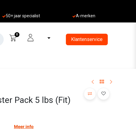
50+ jaa
r specialist
A-merken
0
Klantenservice
er Pack 5 lbs (Fit)
Meer info