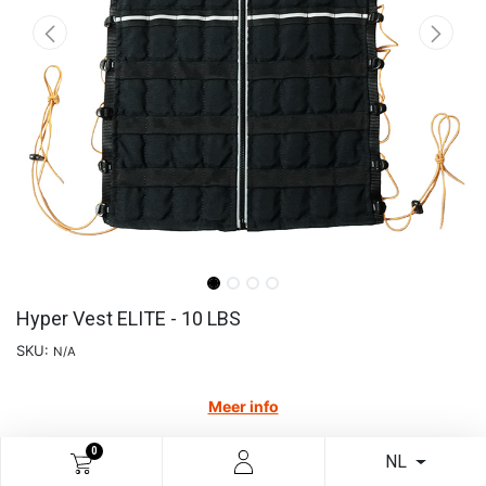
Hyper Vest ELITE - 10 LBS
SKU:
N/A
Meer info
€
235,95
0
NL