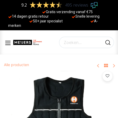
9.2
495 reviews
Gratis verzending vanaf €75
14 dagen gratis retour
Sne
lle levering
50+ jaa
r specialist
A-
merken
Alle producten