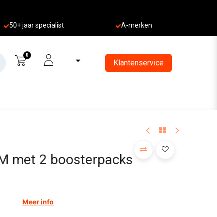
50+ jaa
r specialist
A-merken
0
Klantenservice
 M met 2 boosterpacks
Meer info