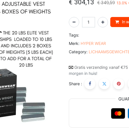
€
304,13
€
349,59
13.0
% 
In 
Tags:
Merk:
HYPER WEAR
Category:
LICHAAMSGEWICHT
Gratis verzending vanaf €75
morgen in huis!
Share :
GUA