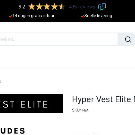
9.2
495 reviews
​
14 dagen gratis retour
Sne
lle levering
N
NIEUW
s
Hyper Vest Elite
SKU:
N/A