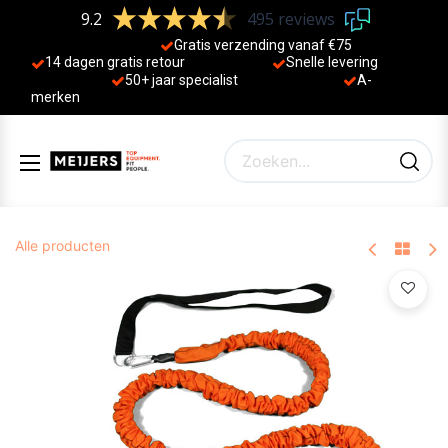
9.2
495 reviews
Gratis verzending vanaf €75
14 dagen gratis retour
Sne
lle levering
50+ jaa
r specialist
A-
merken
Alle producten