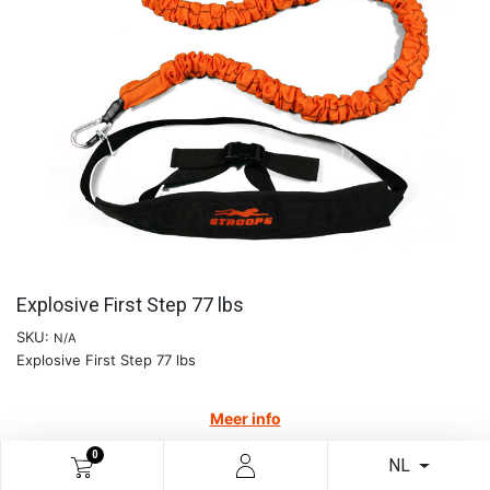
Explosive First Step 77 lbs
SKU:
N/A
Explosive First Step 77 lbs
Meer info
€
127,19
0
NL