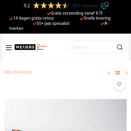
9.2
495 reviews
Gratis verzending vanaf €75
14 dagen gratis retour
Sne
lle levering
50+ jaa
r specialist
A-
merken
Alle producten