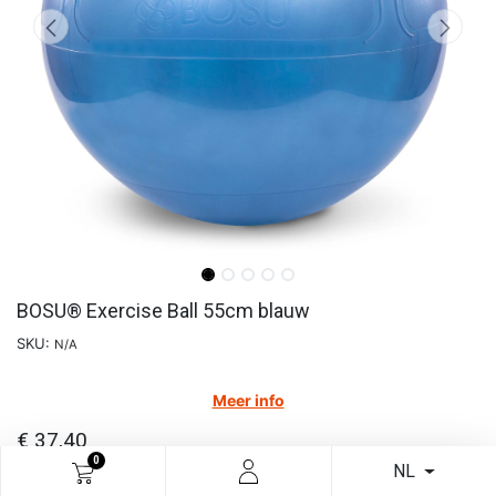
BOSU® Exercise Ball 55cm blauw
SKU:
N/A
Meer info
€
37,40
0
NL