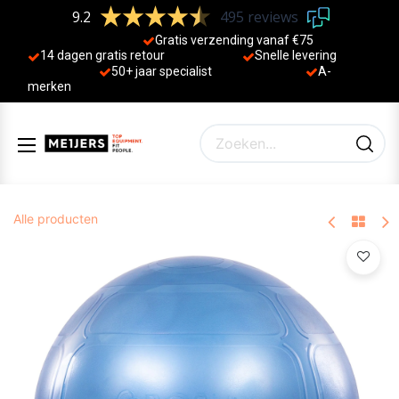
9.2
495 reviews
Gratis verzending vanaf €75
14 dagen gratis retour
Sne
lle levering
50+ jaa
r specialist
A-
merken
Alle producten