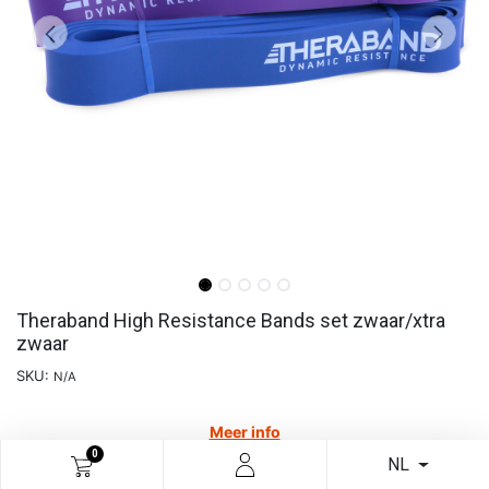
Theraband High Resistance Bands set zwaar/xtra
zwaar
SKU:
N/A
Meer info
0
NL
€
63,59