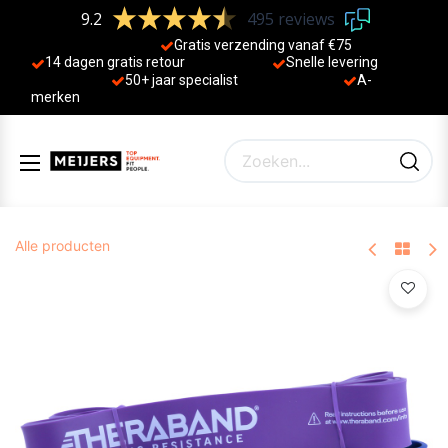
9.2
495 reviews
Gratis verzending vanaf €75
14 dagen gratis retour
Sne
lle levering
50+ jaa
r specialist
A-
merken
Alle producten