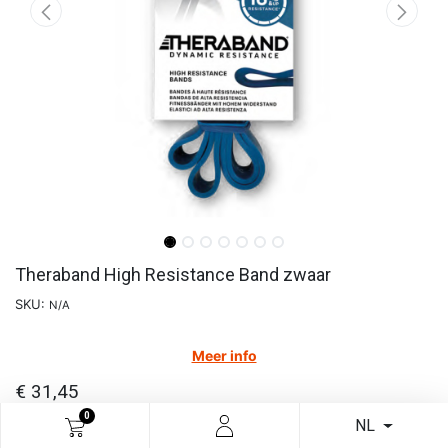
Theraband High Resistance Band zwaar
SKU:
N/A
Meer info
€
31,45
0
NL
In winkelmandje