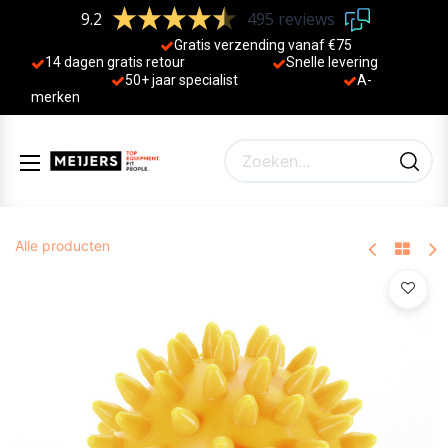
9.2
495 reviews
Gratis verzending vanaf €75
14 dagen gratis retour
Sne
lle levering
50+ jaa
r specialist
A-
merken
Alle producten