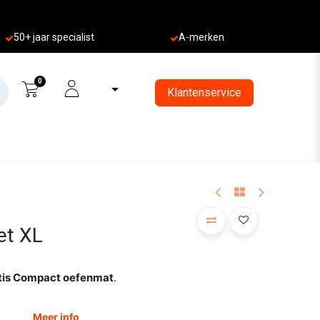
50+ jaa
r specialist
A-merken
0
Klantenservice
et XL
tis Compact oefenmat
.
Meer info