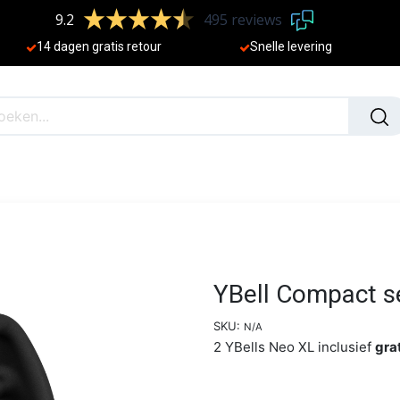
9.2
495 reviews
​
14 dagen gratis retour
Sne
lle levering
N
NIEUW
YBell Compact s
SKU:
N/A
2 YBells Neo XL inclusief
gra