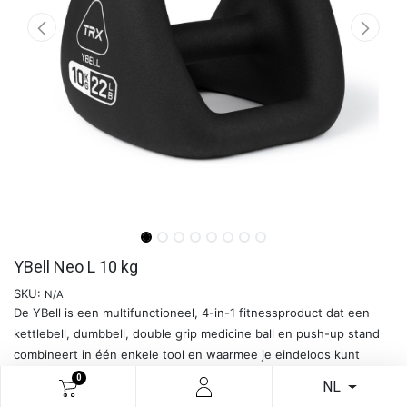
YBell Neo L 10 kg
SKU:
N/A
De YBell is een multifunctioneel, 4-in-1 fitnessproduct dat een
kettlebell, dumbbell, double grip medicine ball en push-up stand
combineert in één enkele tool en waarmee je eindeloos kunt
variëren en unieke YBell oefeningen kunt doen.
0
NL