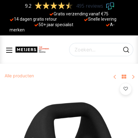
9.2
495 reviews
Gratis verzending vanaf €75
14 dagen gratis retour
Sne
lle levering
50+ jaa
r specialist
A-
merken
Alle producten