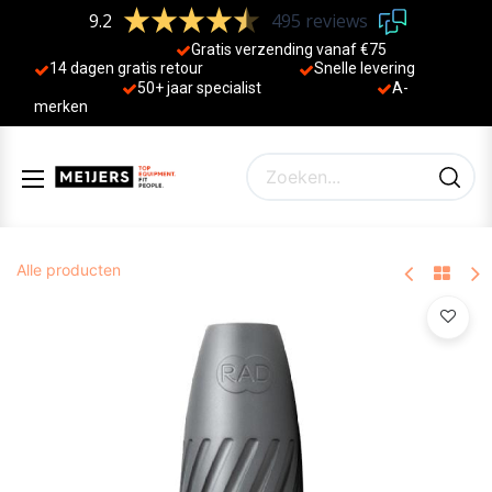
9.2
495 reviews
Gratis verzending vanaf €75
14 dagen gratis retour
Sne
lle levering
50+ jaa
r specialist
A-
merken
Alle producten