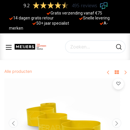
9.2
495 reviews
Gratis verzending vanaf €75
14 dagen gratis retour
Sne
lle levering
50+ jaa
r specialist
A-
merken
Alle producten