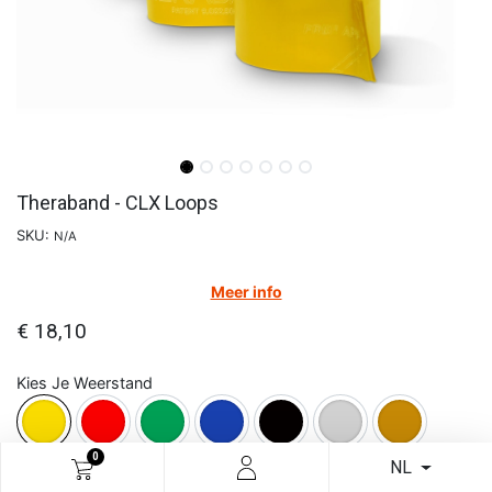
Theraband - CLX Loops
SKU:
N/A
Meer info
€
18,10
Kies Je Weerstand
0
NL
In winkelmandje