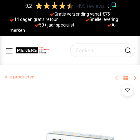
9.2
495 reviews
Gratis verzending vanaf €75
14 dagen gratis retour
Sne
lle levering
50+ jaa
r specialist
A-
merken
Alle producten