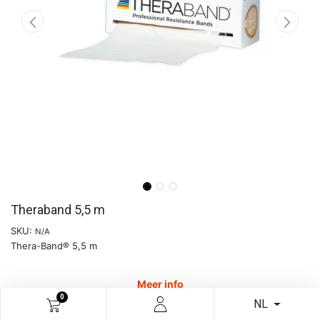
Theraband 5,5 m
SKU:
N/A
Thera-Band® 5,5 m
Meer info
0
NL
€
16,58