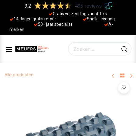
9.2
495 reviews
Gratis verzending vanaf €75
14 dagen gratis retour
Sne
lle levering
50+ jaa
r specialist
A-
merken
Alle producten