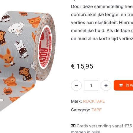
Door deze samenstelling heeft
oorspronkelijke lengte, en tr
verlies aan elasticiteit. Hie
menselijke huid. Als de tape d
de huid al na korte tijd verl
€
15,95
In 
Merk:
ROCKTAPE
Category:
TAPE
Gratis verzending vanaf €75
morgen in huis!