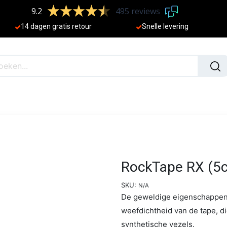
9.2
495 reviews
​
14 dagen gratis retour
Sne
lle levering
N
NIEUW
RockTape RX (5c
SKU:
N/A
De geweldige eigenschappen
weefdichtheid van de tape, d
synthetische vezels.