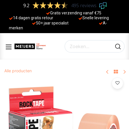
9.2
495 reviews
Gratis verzending vanaf €75
14 dagen gratis retour
Sne
lle levering
50+ jaa
r specialist
A-
merken
Alle producten