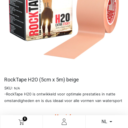
RockTape H2O (5cm x 5m) beige
SKU:
N/A
-RockTape H20 is ontwikkeld voor optimale prestaties in natte
omstandigheden en is dus ideaal voor alle vormen van watersport
Meer info
0
NL
€
15,95