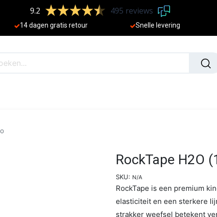
9.2
495 reviews
​
14 dagen gratis retour
Sne
lle levering
N
NIEUW
go
RockTape H2O (
SKU:
N/A
RockTape is een premium kine
elasticiteit en een sterkere l
strakker weefsel betekent ve