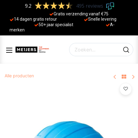
9.2
495 reviews
Gratis verzending vanaf €75
14 dagen gratis retour
Sne
lle levering
50+ jaa
r specialist
A-
merken
Alle producten