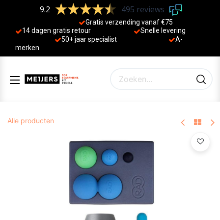
9.2
495 reviews
Gratis verzending vanaf €75
14 dagen gratis retour
Sne
lle levering
50+ jaa
r specialist
A-
merken
Alle producten