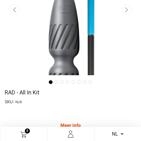
RAD - All In Kit
SKU:
N/A
Meer info
0
NL
€
122,64