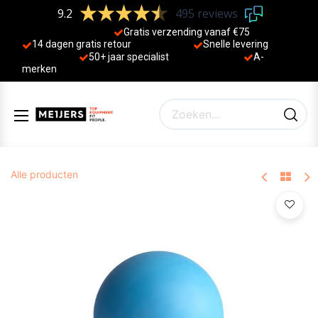
9.2
495 reviews
Gratis verzending vanaf €75
14 dagen gratis retour
Sne
lle levering
50+ jaa
r specialist
A-
merken
Alle producten