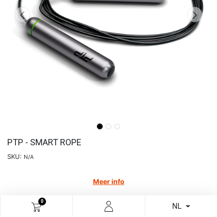
PTP - SMART ROPE
SKU:
N/A
Meer info
€
24,39
€
40,65
40.0
% Off
0
NL