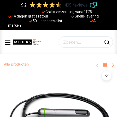
9.2
495 reviews
Gratis verzending vanaf €75
14 dagen gratis retour
Sne
lle levering
50+ jaa
r specialist
A-
merken
Alle producten