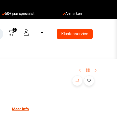
50+ jaa
r specialist
A-merken
0
Klantenservice
Meer info