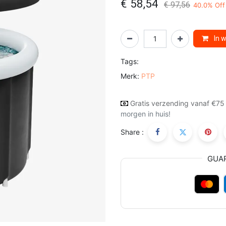
€
58,54
€
97,56
40.0
% Off
In 
Tags:
Merk:
PTP
Gratis verzending vanaf €75
morgen in huis!
Share :
GUA