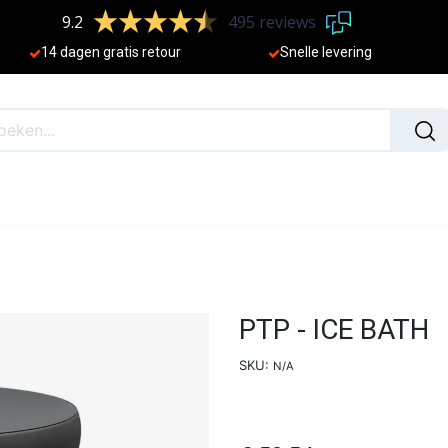
9.2
495 reviews
​
14 dagen gratis retour
Sne
lle levering
N
NIEUW
PTP - ICE BATH
SKU:
N/A