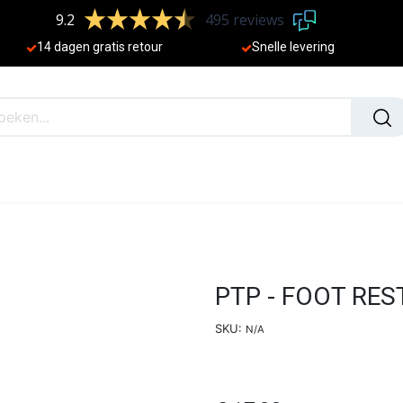
9.2
495 reviews
​
14 dagen gratis retour
Sne
lle levering
N
NIEUW
PTP - FOOT RES
SKU:
N/A