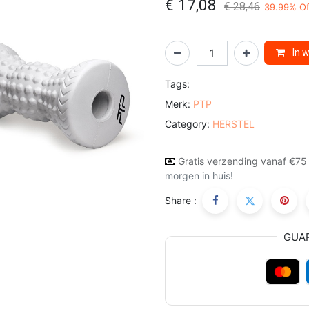
€
17,08
€
28,46
39.99
% Of
In 
Tags:
Merk:
PTP
Category:
HERSTEL
Gratis verzending vanaf €75
morgen in huis!
Share :
GUA