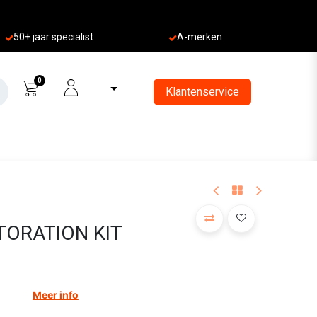
50+ jaa
r specialist
A-merken
0
Klantenservice
TORATION KIT
Meer info