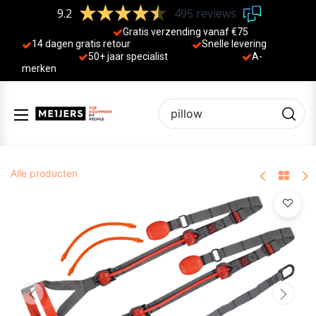
9.2
495 reviews
Gratis verzending vanaf €75
14 dagen gratis retour
Sne
lle levering
50+ jaa
r specialist
A-
merken
Alle producten