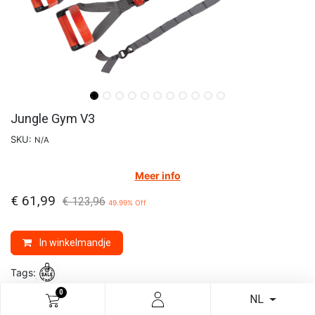
Jungle Gym V3
SKU:
N/A
Meer info
€
61,99
€
123,96
49.99
% Off
In winkelmandje
Tags:
0
Merk:
LIFELINE
NL