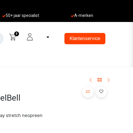
50+ jaa
r specialist
A-merken
0
Klantenservice
elBell
way stretch neopreen