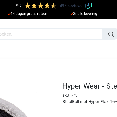
9.2
495 reviews
​
14 dagen gratis retour
Sne
lle levering
N
NIEUW
Hyper Wear - Ste
SKU:
N/A
SteelBell met Hyper Flex 4-