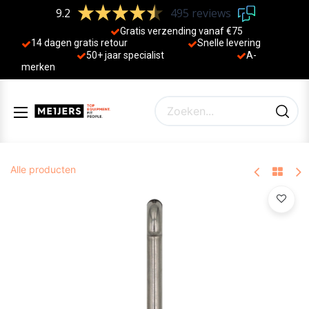
9.2
495 reviews
Gratis verzending vanaf €75
14 dagen gratis retour
Sne
lle levering
50+ jaa
r specialist
A-
merken
Alle producten