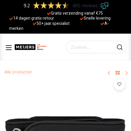
9.2
495 reviews
Gratis verzending vanaf €75
14 dagen gratis retour
Sne
lle levering
50+ jaa
r specialist
A-
merken
Alle producten