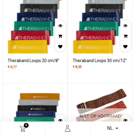
Theraband Loops 20 cm/8"
Theraband Loops 30 cm/12"
€
6,17
€
8,25
NIET OP VOORRAAD
0
NL