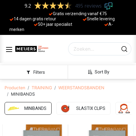
9.2
495 reviews
Gratis verzending vanaf €75
14 dagen gratis retour
Sne
lle levering
50+ jaa
r specialist
A-
merken
Sort By
Filters
Producten
TRAINING
WEERSTANDSBANDEN
MINIBANDS
MINIBANDS
SLASTIX CLIPS