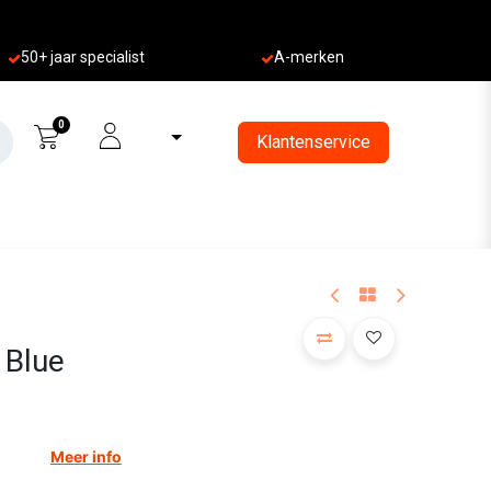
50+ jaa
r specialist
A-merken
0
Klantenservice
 Blue
Meer info