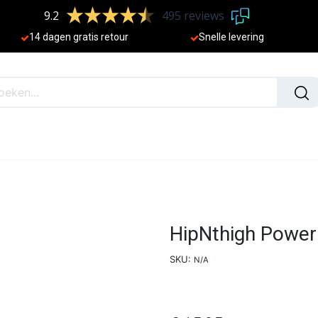
9.2
495 reviews
​
14 dagen gratis retour
Sne
lle levering
N
NIEUW
HipNthigh Power
SKU:
N/A