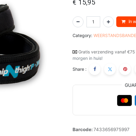
€
15,95
In 
Category:
WEERSTANDSBAND
Gratis verzending vanaf €75
morgen in huis!
Share :
GUA
Barcode:
7433656975997