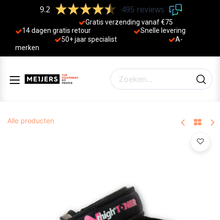
9.2
495 reviews
Gratis verzending vanaf €75
14 dagen gratis retour
Sne
lle levering
50+ jaa
r specialist
A-
merken
Alle producten