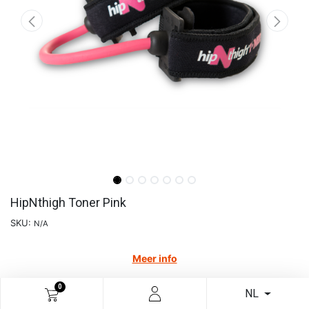
HipNthigh Toner Pink
SKU:
N/A
Meer info
€
15,95
0
NL