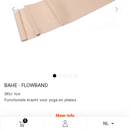
BAHE - FLOWBAND
SKU:
N/A
Functionele kracht voor yoga en pilates
Meer info
0
NL
€
8,13