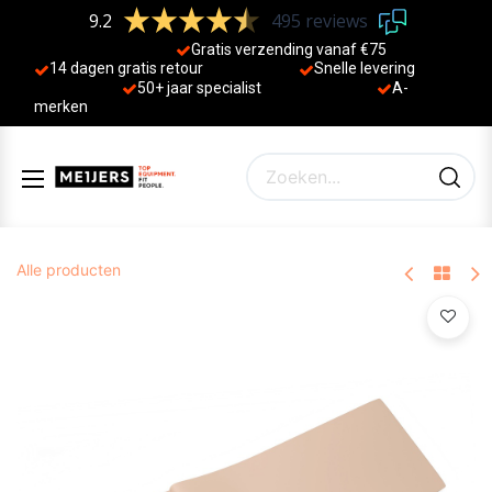
9.2
495 reviews
Gratis verzending vanaf €75
14 dagen gratis retour
Sne
lle levering
50+ jaa
r specialist
A-
merken
Alle producten