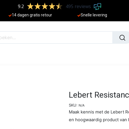
9.2
495 reviews
​
14 dagen gratis retour
Sne
lle levering
N
NIEUW
Lebert Resistanc
SKU:
N/A
Maak kennis met de Lebert Re
en hoogwaardig product van h