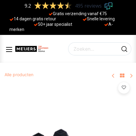
9.2
495 reviews
Gratis verzending vanaf €75
14 dagen gratis retour
Sne
lle levering
50+ jaa
r specialist
A-
merken
Alle producten