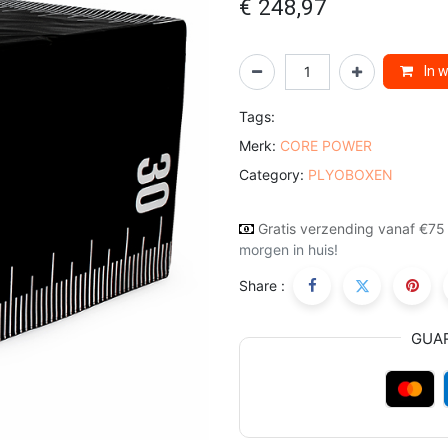
€
248,97
In 
Tags:
Merk:
CORE POWER
Category:
PLYOBOXEN
Gratis verzending vanaf €75
morgen in huis!
Share :
GUA