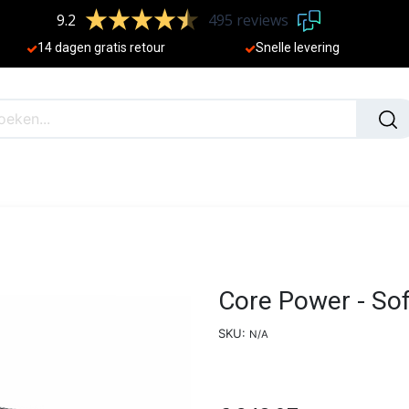
9.2
495 reviews
​
14 dagen gratis retour
Sne
lle levering
N
NIEUW
Core Power - Sof
SKU:
N/A