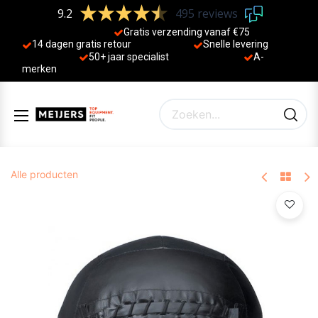
9.2
495 reviews
Gratis verzending vanaf €75
14 dagen gratis retour
Sne
lle levering
50+ jaa
r specialist
A-
merken
Alle producten