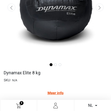
Dynamax Elite 8 kg
SKU:
N/A
Meer info
€
169,42
0
NL