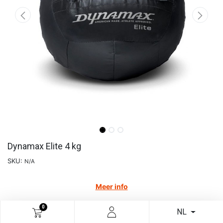
Dynamax Elite 4 kg
SKU:
N/A
Meer info
€
144,63
0
NL