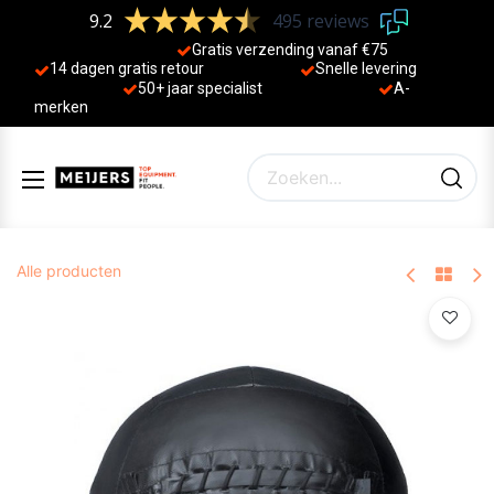
9.2
495 reviews
Gratis verzending vanaf €75
14 dagen gratis retour
Sne
lle levering
50+ jaa
r specialist
A-
merken
Alle producten