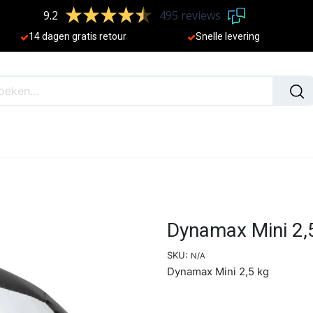
9.2
495 reviews
​
14 dagen gratis retour
Sne
lle levering
N
NIEUW
Dynamax Mini 2,
SKU:
N/A
Dynamax Mini 2,5 kg