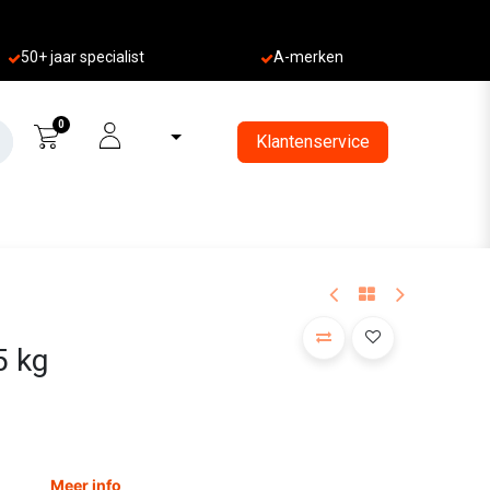
50+ jaa
r specialist
A-merken
0
Klantenservice
5 kg
Meer info