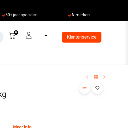
50+ jaa
r specialist
A-merken
0
Klantenservice
kg
Meer info