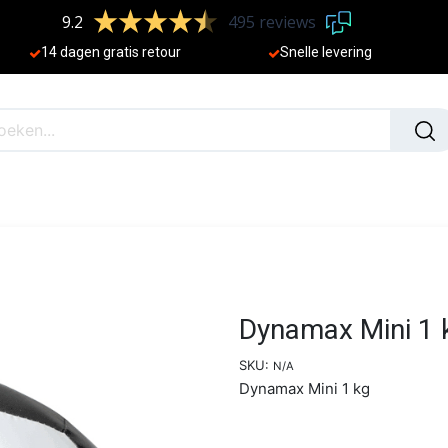
9.2
495 reviews
​
14 dagen gratis retour
Sne
lle levering
N
NIEUW
Dynamax Mini 1 
SKU:
N/A
Dynamax Mini 1 kg