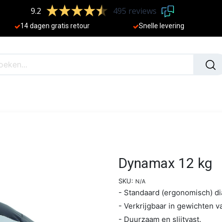
9.2
495 reviews
​
14 dagen gratis retour
Sne
lle levering
N
NIEUW
Dynamax 12 kg
SKU:
N/A
- Standaard (ergonomisch) d
- Verkrijgbaar in gewichten va
- Duurzaam en slijtvast.