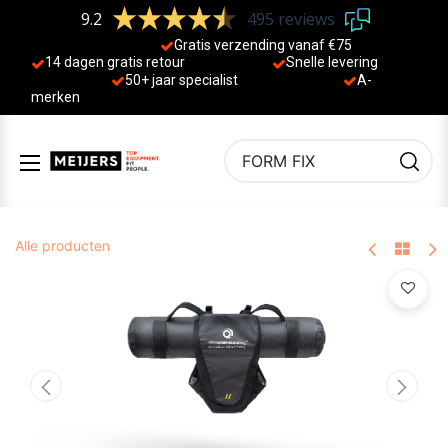
9.2
495 reviews
Gratis verzending vanaf €75
14 dagen gratis retour
Sne
lle levering
50+ jaa
r specialist
A-
merken
Alle producten